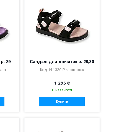
р. 29
Сандалі для дівчаток р. 29,30
олет
N 1320 P чорн-рож
1 295 ₴
В наявності
Купити