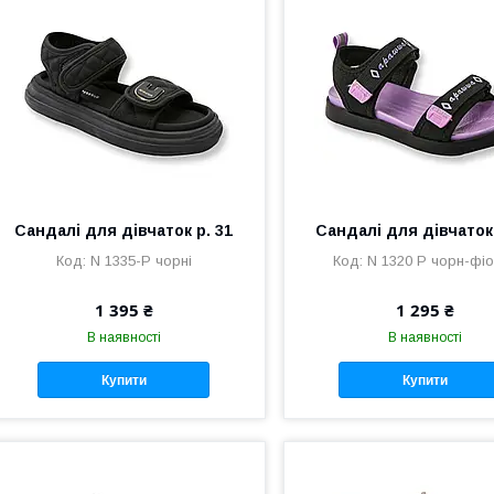
Сандалі для дівчаток р. 31
Сандалі для дівчаток 
N 1335-P чорні
N 1320 P чорн-фі
1 395 ₴
1 295 ₴
В наявності
В наявності
Купити
Купити