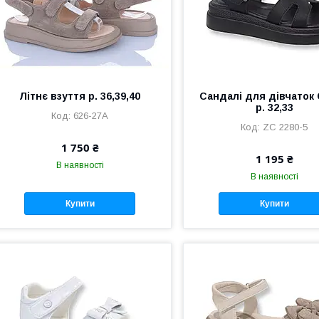
Літнє взуття р. 36,39,40
Сандалі для дівчаток 
р. 32,33
626-27А
ZС 2280-5
1 750 ₴
1 195 ₴
В наявності
В наявності
Купити
Купити