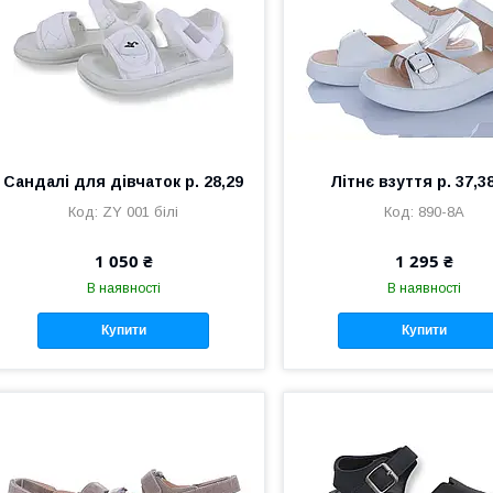
Сандалі для дівчаток р. 28,29
Літнє взуття р. 37,3
ZY 001 білі
890-8A
1 050 ₴
1 295 ₴
В наявності
В наявності
Купити
Купити