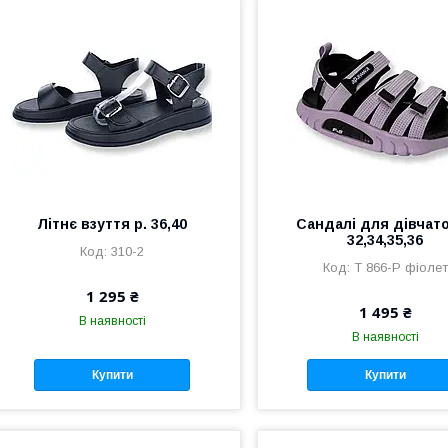
Літнє взуття р. 36,40
Сандалі для дівчато
32,34,35,36
310-2
Т 866-Р фіолет
1 295 ₴
1 495 ₴
В наявності
В наявності
Купити
Купити