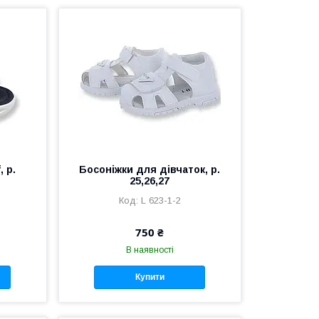
, р.
Босоніжки для дівчаток, р.
25,26,27
L 623-1-2
750 ₴
В наявності
Купити