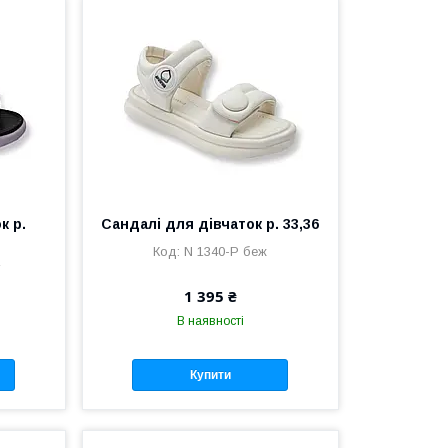
к р.
Сандалі для дівчаток р. 33,36
N 1340-P беж
1 395 ₴
В наявності
Купити