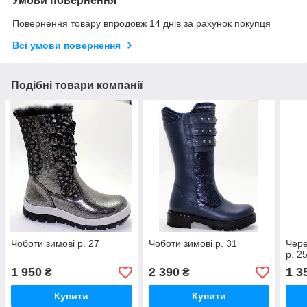
Умови повернення
Повернення товару впродовж 14 днів за рахунок покупця
Всі умови повернення
Подібні товари компанії
Чоботи зимові р. 27
Чоботи зимові р. 31
Чере
р. 2
1 950
2 390
1 3
₴
₴
Купити
Купити