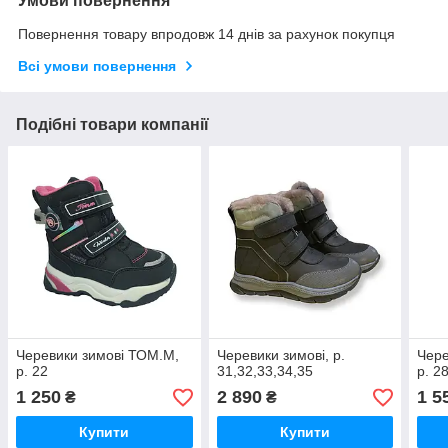
Умови повернення
Повернення товару впродовж 14 днів за рахунок покупця
Всі умови повернення
Подібні товари компанії
Черевики зимові ТОМ.М,
Черевики зимові, р.
Чере
р. 22
31,32,33,34,35
р. 2
1 250
2 890
1 5
₴
₴
Купити
Купити