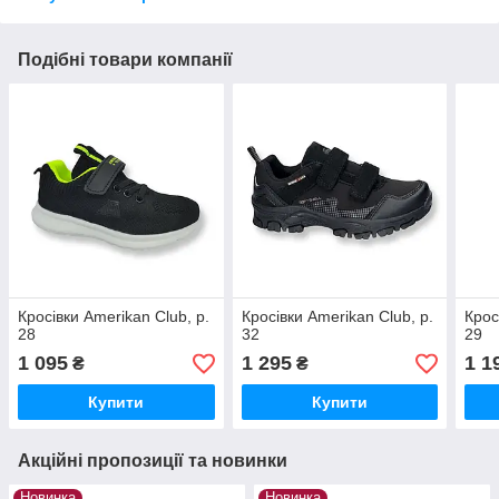
Подібні товари компанії
Кросівки Amerikan Club, р.
Кросівки Amerikan Club, р.
Крос
28
32
29
1 095
1 295
1 1
₴
₴
Купити
Купити
Акційні пропозиції та новинки
Новинка
Новинка