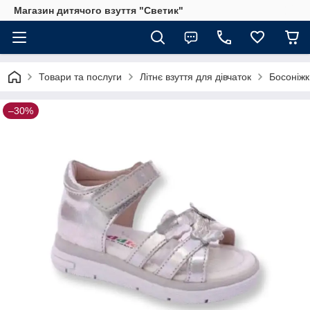
Магазин дитячого взуття "Светик"
Товари та послуги
Літнє взуття для дівчаток
Босоніжки
–30%