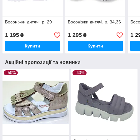
Босоніжки дитячі, р. 29
Босоніжки дитячі, р. 34,36
Босо
1 195
1 295
1 2
₴
₴
Купити
Купити
Акційні пропозиції та новинки
–50%
–40%