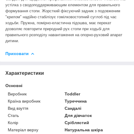
устілка з сводоподдерживающим елементом для правильного
формування стопи. Жорсткий фіксуючий задник з подовженим
"крилом" надійно стабілізує гомілковостопний суглоб під час
ходьби. Пружна, помірно-еластична підошва, має перекат
дозволяє повторити природний рух стопи при ходьбі для
правильного розподілу навантаження на опорно-руховий апарат
дитини.
Приховати
Характеристики
Основні
Виробник
Toddler
Країна виробник
Туреччина
Вид взуття
Сандалі
Стать
Для дівчаток
Колір
Сріблястий
Матеріал верху
Натуральна шкіра