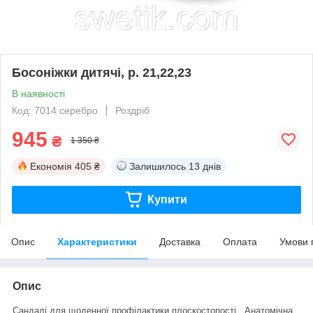
Босоніжки дитячі, р. 21,22,23
В наявності
Код: 7014 серебро
Роздріб
945
₴
1 350 ₴
Економія
405 ₴
Залишилось
13 днів
Купити
Опис
Характеристики
Доставка
Оплата
Умови 
Опис
Сандалі для щоденної профілактики плоскостопості. Анатомічна