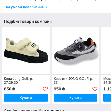
Всі умови повернення
Подібні товари компанії
Кеди Jong Golf, р.
Кросівки JONG GOLF, р.
Мока
27,29,30
33
34,3
850
950
1 1
₴
₴
Купити
Купити
Акційні пропозиції та новинки