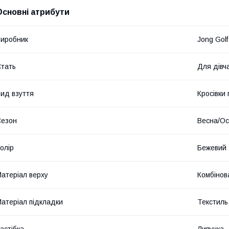
Основні атрибути
иробник
Jong Golf
тать
Для дівч
ид взуття
Кросівки
Сезон
Весна/Ос
олір
Бежевий
атеріал верху
Комбінов
атеріал підкладки
Текстиль
астібка
Липучка