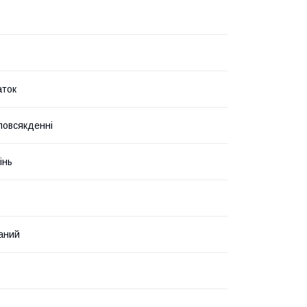
аток
 повсякденні
інь
аний