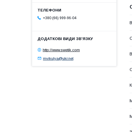
+380 (66) 999-96-04
В
С
http://www.swetik.com
В
mvikulya@ukr.net
К
М
М
З