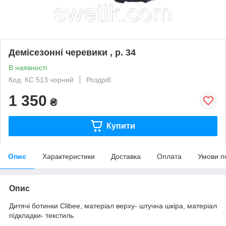
Демісезонні черевики , р. 34
В наявності
Код: КС 513 чорний
Роздріб
1 350
₴
Купити
Опис
Характеристики
Доставка
Оплата
Умови п
Опис
Дитячі ботинки Clibee, матеріал верху- штучна шкіра, матеріал
підкладки- текстиль