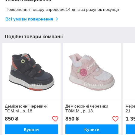
Повернення товару впродовж 14 днів за рахунок покупця
Всі умови повернення
Подібні товари компанії
Демісезонні черевики
Демісезонні черевики
Чере
ТОМ.М , р. 18
ТОМ.М , р. 18
21
850
850
1 3
₴
₴
Купити
Купити