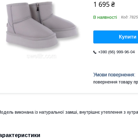
1 695 ₴
В наявності
Код:
7825
Купити
+380 (66) 999-96-04
повернення товару п
одель виконана із натуральної замші, внутрішнє утеплення з хутра
арактеристики