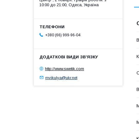
10:00 до 21:00, Одеса, Україна
+380 (66) 999-96-04
В
К
http://www.swetik.com
С
mvikulya@ukr.net
В
М
М
К