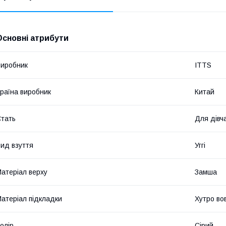
Основні атрибути
иробник
ITTS
раїна виробник
Китай
тать
Для дівч
ид взуття
Уггі
атеріал верху
Замша
атеріал підкладки
Хутро во
олір
Сірий