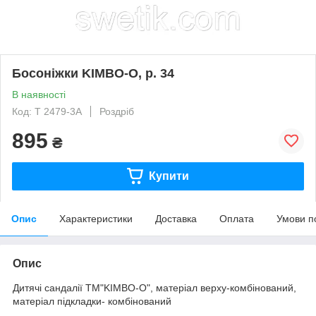
Босоніжки KIMBO-O, р. 34
В наявності
Код: Т 2479-3А
Роздріб
895
₴
Купити
Опис
Характеристики
Доставка
Оплата
Умови п
Опис
Дитячі сандалії ТМ"KIMBO-O", матеріал верху-комбінований,
матеріал підкладки- комбінований