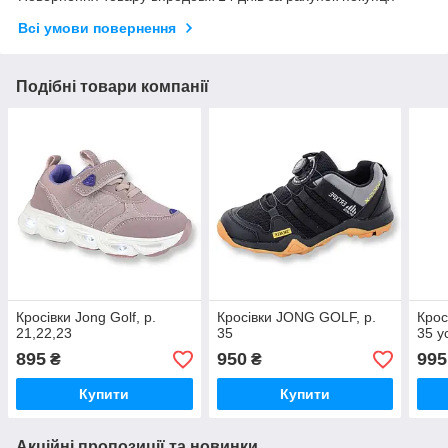
Всі умови повернення
Подібні товари компанії
Кросівки Jong Golf, р.
Кросівки JONG GOLF, р.
Крос
21,22,23
35
35 у
895
950
995
₴
₴
Купити
Купити
Акційні пропозиції та новинки