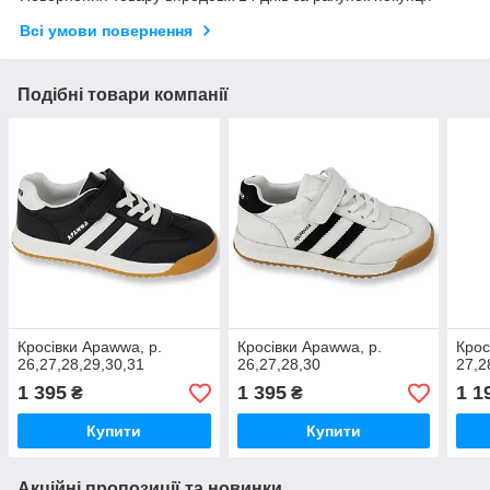
Всі умови повернення
Подібні товари компанії
Кросівки Apawwa, р.
Кросівки Apawwa, р.
Крос
26,27,28,29,30,31
26,27,28,30
27,2
1 395
1 395
1 1
₴
₴
Купити
Купити
Акційні пропозиції та новинки