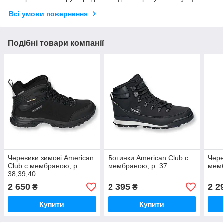
Всі умови повернення
Подібні товари компанії
Черевики зимові American
Ботинки American Club с
Чере
Club с мембраною, р.
мембраною, р. 37
мемб
38,39,40
2 650
2 395
2 2
₴
₴
Купити
Купити