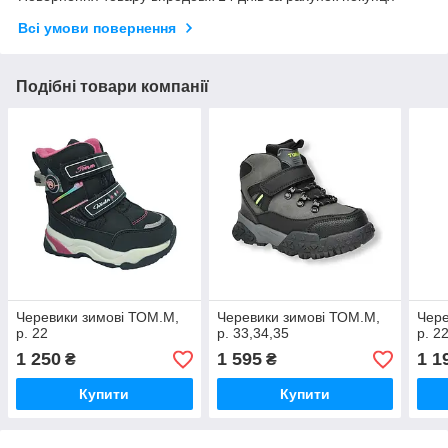
Всі умови повернення
Подібні товари компанії
Черевики зимові ТОМ.М,
Черевики зимові ТОМ.М,
Чере
р. 22
р. 33,34,35
р. 2
1 250
1 595
1 1
₴
₴
Купити
Купити