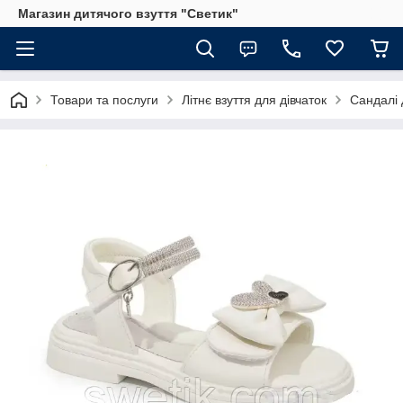
Магазин дитячого взуття "Светик"
Товари та послуги
Літнє взуття для дівчаток
Сандалі 