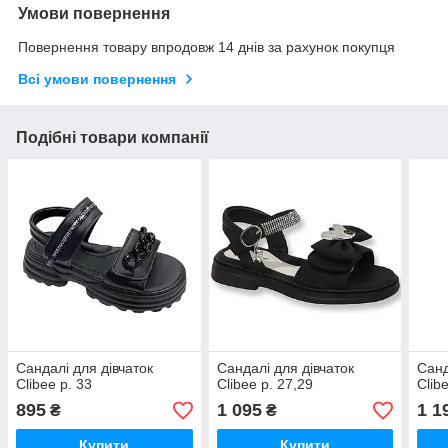
Умови повернення
Повернення товару впродовж 14 днів за рахунок покупця
Всі умови повернення
Подібні товари компанії
Сандалі для дівчаток
Сандалі для дівчаток
Санд
Clibee р. 33
Clibee р. 27,29
Clib
895
1 095
1 1
₴
₴
Купити
Купити