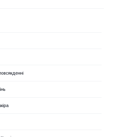
 повсякденні
інь
кіра