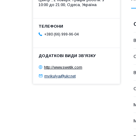
10:00 до 21:00, Одеса, Україна
+380 (66) 999-96-04
В
С
http://www.swetik.com
В
mvikulya@ukr.net
М
М