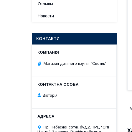
Отзывы
Новости
КОНТАКТИ
Магазин дитячого взуття "Светик"
Вікторія
М
Пр. Небесної сотні, буд.2, ТРЦ "Сіті
Х
Центр", 2 поверх. Графік роботи: з