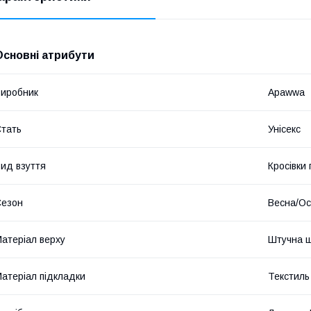
Основні атрибути
иробник
Apawwa
тать
Унісекс
ид взуття
Кросівки
Сезон
Весна/Ос
атеріал верху
Штучна ш
атеріал підкладки
Текстиль