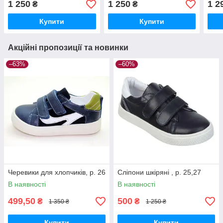
1 250
1 250
1 2
₴
₴
Купити
Купити
Акційні пропозиції та новинки
–63%
–60%
Черевики для хлопчиків, р. 26
Сліпони шкіряні , р. 25,27
В наявності
В наявності
499,50
500
₴
₴
1 350 ₴
1 250 ₴
Купити
Купити