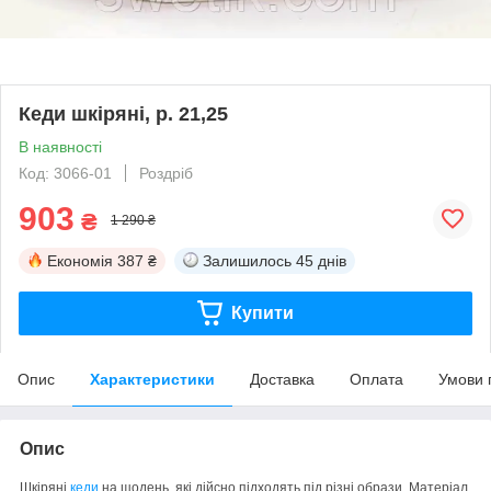
Кеди шкіряні, р. 21,25
В наявності
Код: 3066-01
Роздріб
903
₴
1 290 ₴
Економія
387 ₴
Залишилось
45 днів
Купити
Опис
Характеристики
Доставка
Оплата
Умови 
Опис
Шкіряні
кеди
на щодень, які дійсно підходять під різні образи. Матеріал