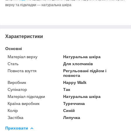
верху та підкладки — натуральна шкіра
Характеристики
Основні
Матеріал верху
Натуральна шкіра
Стать
Для хлопчиків
Повнота взуття
Регульовані підйом і
повнота
Виробник
Happy Walk
Супінатор
Так
Матеріал підкладки
Натуральна шкіра
Країна виробник
Туреччина
Колір
Синій
Застібка
Липучка
Приховати